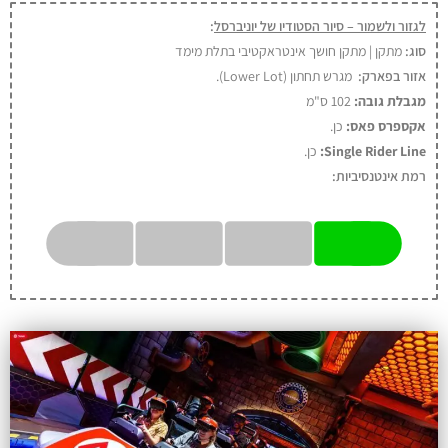
לגזור ולשמור – סיור הסטודיו של יוניברסל
:
סוג:
מתקן | מתקן חושך אינטראקטיבי בתלת מימד
אזור בפארק:
מגרש תחתון (Lower Lot).
מגבלת גובה:
102 ס"מ
אקספרס פאס:
כן
.
Single Rider Line:
כן.
רמת אינטנסיביות: