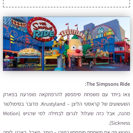
The Simpsons Ride:
צאו ביחד עם משפחת סימפסון להרפתקאה מופרעת בפארק
השעשועים של קראסטי הליצן – Krustyland. מדובר ב
סימולטור
מהנה, אבל כזה שעלול לגרום לבחילה למי שרגיש (Motion
Sickness).
נפגוש פה את משפחת סימפסון כמובן – הומר, מארג', בארט, ליסה