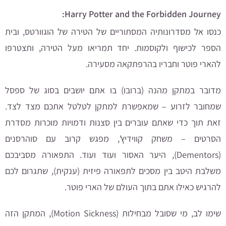
Harry Potter and the Forbidden Journey:
כנסו אל מסדרונותיה המסתוריים של הטירה של הוגוורטס, ובית
הספר לכישוף ולקוסמות. יחד תמריאו מעל הטירה, ותצטרפו
להארי פוטר וחבריו בהרפתקאה מסעירה.
מדובר במתקן מהנה (ברובו) בו
אתם יושבים בסוג של ספסל
שמחובר לזרוע – שמאפשרת למתקן לטלטל אתכם מצד לצד.
זאת תוך כדי שאתם עוברים בין
סצנות ודמויות מוכרות מסדרת
הסרטים – משחק קווידיץ', מפגש קרוב עם סוהרסנים
(Dementors), היער האסור ועוד ועוד. התפאורה מסביבכם
משלבת היטב בין מסכים לתפאורה פיזית (ענקית), שתגרום לכם
להרגיש כאילו אתם בתוך העולם של הארי פוטר.
שימו לב, מי שסובל מבחילות (Motion Sickness), המתקן הזה