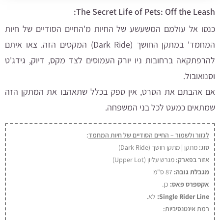
The Secret Life of Pets: Off the Leash:
כנסו אל עולמם המשעשע של החיות מ'החיים הסודיים של חיות
המחמד' במתקן החושך (Dark Ride) המקסים הזה. צאו איתם
להרפתקאה ברחובות ניו יורק העמוסים לצד מקס, דיוק, גידג'ט
וסנואובול.
אם אהבתם את הסרט, אין ספק בכלל שתאהבו את המתקן הזה
שמתאים כמעט לכל בני המשפחה.
לגזור ולשמור – החיים הסודיים של חיות המחמד
:
סוג:
מתקן | מתקן חושך (Dark Ride)
אזור בפארק:
מגרש עליון (Upper Lot)
מגבלת גובה:
87 ס"מ
אקספרס פאס:
כן
.
Single Rider Line:
לא.
רמת אינטנסיביות: