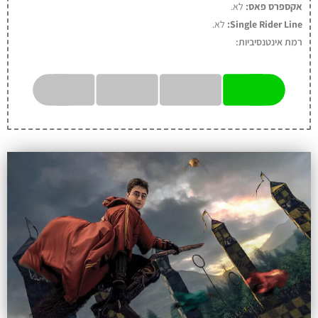
אקספרס פאס:
לא
.
Single Rider Line:
לא.
רמת אינטנסיביות: