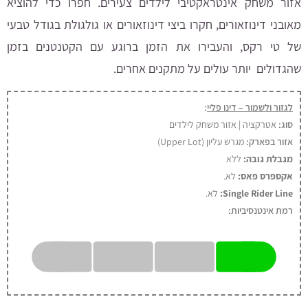
אזור משחק אינטראקטיבי לילדים צעירים. חפרו כדי להוציא
מאובני דינוזאורים, חקרו ביצי דינוזאורים או גולגולת בגודל טבעי
של טי רקס, והעבירו את הזמן ברוגע עם הקטנטנים בזמן
שהגדולים יותר עולים על מתקנים אחרים.
לגזור ולשמור – דינו פליי
:
סוג:
אטרקציה | אזור משחק לילדים
אזור בפארק:
מגרש עליון (Upper Lot)
מגבלת גובה:
ללא
אקספרס פאס:
לא
.
Single Rider Line:
לא.
רמת אינטנסיביות: