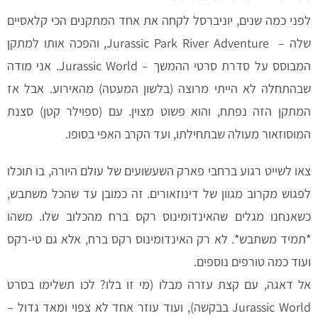
לפני כמה שנים, יוניברסל לקחה את אחד המתקנים הכי קלאסיים
שלה – Jurassic Park River Adventure, והפכה אותו למתקן
המבוסס על סדרת סרטי ההמשך – Jurassic World. אני מודה
שבהתחלה לא הייתי מרוצה (בלשון המעטה) מהאירוע. אבל אז
המתקן הזה נפתח, והוא פשוט מצוין. עם
(ספוילר קטן)
סצנת
המוסוזאור מעולה שבתחילתו, ועד הקרב האפי בסופו.
צאו לשייט רגוע ברחבי פארק השעשועים של עולם היורה, בו תוכלו
לפגוש מקרוב מגוון של דינוזאורים. זה כמובן עד שהכל משתבש,
כשאנחנו מגלים שהאינדומינוס רקס ברח מהכלוב שלו. משהו
*תמיד משתבש*. לא רק האינדומינוס רקס ברח, אלא גם טי-רקס
ועוד כמה טורפים נוספים.
אל דאגה, עם קצת עזרה מבלו (מי זו בלו? לכו תשלימו בסרט
Jurassic World בבקשה), ועוד עוזר אחד לא צפוי ומאד גדול –