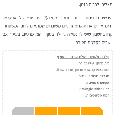
תצליחו לברוח בזמן.
ועכשיו ברצינות – זה מתקן מעולה(!) עם יופי של אפקטים
ודינוזאורים אודיו-אנימטרוניים משובחים שמתאים לרוב המשפחה.
קחו בחשבון שיש לו נפילה גדולה בסוף, והוא מרטיב, בעיקר אם
יושבים בקדמת הסירה.
כןלגזור ולשמור – עולם היורה – המתקן
:
סוג:
מתקן | שייט בסירה
אזור בפארק:
מגרש תחתון (Lower Lot).
מגבלת גובה:
107 ס"מ.
אקספרס פאס:
כן
.
Single Rider Line:
כן.
רמת אינטנסיביות: