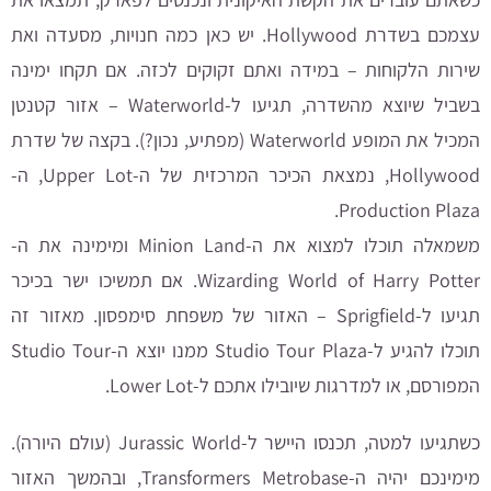
עצמכם בשדרת Hollywood. יש כאן כמה חנויות, מסעדה ואת
שירות הלקוחות – במידה ואתם זקוקים לכזה. אם תקחו ימינה
בשביל שיוצא מהשדרה, תגיעו ל-Waterworld – אזור קטנטן
המכיל את המופע Waterworld (מפתיע, נכון?). בקצה של שדרת
Hollywood, נמצאת הכיכר המרכזית של ה-Upper Lot, ה-
Production Plaza.
משמאלה תוכלו למצוא את ה-Minion Land ומימינה את ה-
Wizarding World of Harry Potter. אם תמשיכו ישר בכיכר
תגיעו ל-Sprigfield – האזור של משפחת סימפסון. מאזור זה
תוכלו להגיע ל-Studio Tour Plaza ממנו יוצא ה-Studio Tour
המפורסם, או למדרגות שיובילו אתכם ל-Lower Lot.
כשתגיעו למטה, תכנסו היישר ל-Jurassic World (עולם היורה).
מימינכם יהיה ה-Transformers Metrobase, ובהמשך האזור