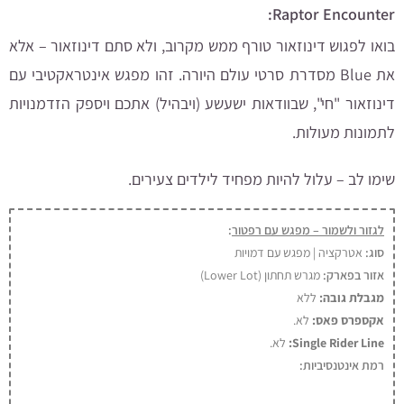
Raptor Encounter:
בואו לפגוש דינוזאור טורף ממש מקרוב, ולא סתם דינוזאור – אלא
את Blue מסדרת סרטי עולם היורה. זהו מפגש אינטראקטיבי עם
דינוזאור "חי", שבוודאות ישעשע (ויבהיל) אתכם ויספק הזדמנויות
לתמונות מעולות.
שימו לב – עלול להיות מפחיד לילדים צעירים.
לגזור ולשמור – מפגש עם רפטור
:
סוג:
אטרקציה | מפגש עם דמויות
אזור בפארק:
מגרש תחתון (Lower Lot)
מגבלת גובה:
ללא
אקספרס פאס:
לא
.
Single Rider Line:
לא.
רמת אינטנסיביות: