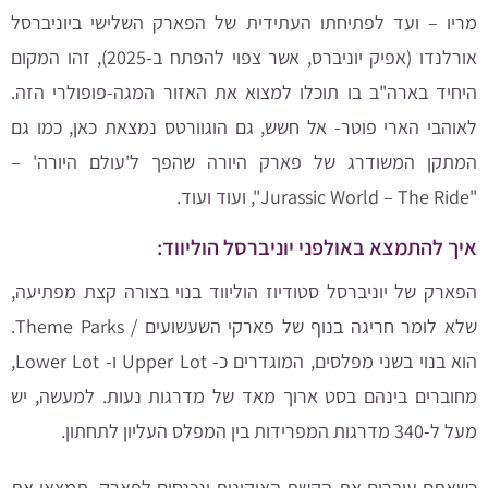
מריו – ועד לפתיחתו העתידית של הפארק השלישי ביוניברסל
אורלנדו (אפיק יוניברס, אשר צפוי להפתח ב-2025), זהו המקום
היחיד בארה"ב בו תוכלו למצוא את האזור המגה-פופולרי הזה.
לאוהבי הארי פוטר- אל חשש, גם הוגוורטס נמצאת כאן, כמו גם
המתקן המשודרג של פארק היורה שהפך ל'עולם היורה' –
"Jurassic World – The Ride", ועוד ועוד.
איך להתמצא באולפני יוניברסל הוליווד:
הפארק של יוניברסל סטודיוז הוליווד בנוי בצורה קצת מפתיעה,
שלא לומר חריגה בנוף של פארקי השעשועים / Theme Parks.
הוא בנוי בשני מפלסים, המוגדרים כ- Upper Lot ו- Lower Lot,
מחוברים בינהם בסט ארוך מאד של מדרגות נעות. למעשה, יש
מעל ל-340 מדרגות המפרידות בין המפלס העליון לתחתון.
כשאתם עוברים את הקשת האיקונית ו
נכנסים לפארק, תמצאו את