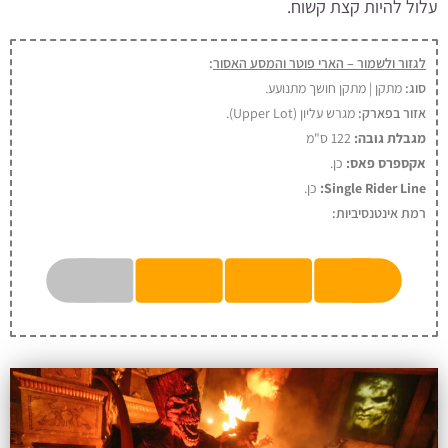
עלול להיות קצת קשוח.
לגזור ולשמור – הארי פוטר והמסע האסור
:
סוג:
מתקן | מתקן חושך מתנועע.
אזור בפארק:
מגרש עליון (Upper Lot)
.
מגבלת גובה:
122 ס"מ
אקספרס פאס:
כן
.
Single Rider Line:
כן.
רמת אינטנסיביות: