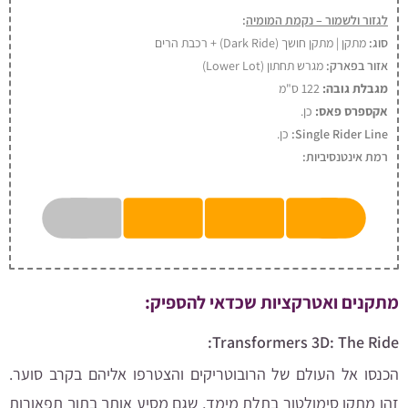
לגזור ולשמור – נקמת המומיה
:
סוג:
מתקן | מתקן חושך (Dark Ride) + רכבת הרים
אזור בפארק:
מגרש תחתון (Lower Lot)
מגבלת גובה:
122 ס"מ
אקספרס פאס:
כן
.
Single Rider Line:
כן.
רמת אינטנסיביות:
מתקנים ואטרקציות שכדאי להספיק:
Transformers 3D: The Ride:
הכנסו אל העולם של הרובוטריקים והצטרפו אליהם בקרב סוער.
זהו מתקן סימולטור בתלת מימד, שגם מסיע אותך בתוך תפאורות