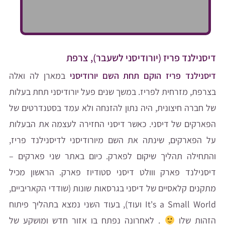
דיסנילנד פריז (יורודיסני לשעבר), צרפת
דיסנילנד פריז הוקם תחת השם יורודיסני
במארן לה ואלה
בצרפת, מזרחית לפריז. במשך שנים פעל יורודיסני תחת בעלות
של חברה חיצונית, היה נתון להזנחה ולא עמד בסטנדרטים של
הפארקים של דיסני. כאשר דיסני החזירה לעצמה את הבעלות
על הפארקים, שינתה את השם מיורודיסני לדיסנילנד פריז,
והתחילה תהליך שיקום לפארק. כיום באתר שני פארקים –
דיסנילנד פארק ווולט דיסני סטודיוז פארק. הראשון מכיל
מתקנים קלאסיים של דיסני בגרסאות שונות (שודדי הקאריביים,
It's a Small World ועוד), בעוד השני נמצא בתהליך פיתוח
הזהות שלו
. לאחרונה נפתח בו אזור חדש ומושקע של