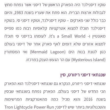
טוקיו דיסנילנד היה הפארק הראשון של דיסני אשר נפתח מחוץ
לגבולות ארצות הברית. הוא פתח את שעריו בשנת 1983, והיום
כבר כולל שני פארקים – טוקיו דיסנילנד, וטוקיו דיסני סי. בטוקיו
דיסנילנד תוכלו למצוא אטרקציות קלאסיות רבות כמו ספייס
מאונטיין ו- It's a Small World. לעומתו בדיסני סי תוכלו
למצוא אזורים שלא דומים לאף פארק אחר של דיסני בעולם
כגון לגונת בנות הים (Mermaid Lagoon) ואי המסתורין
(Mysterious Island) עם הר הגעש הענק במרכזו.
שנגחאי דיסני ריזורט, סין
שנגחאי דיסני ריזורט, הנקרא גם שנגחאי דיסנילנד הוא הפארק
הכי החדש של דיסני בעולם. הפארק נפתח בשנגחאי שבסין
בשנת 2016 והוא מכיל כמה מהאטרקציות המרשימות
והטכנולוגיות ביותר שיש לדיסני; Tron Lightcycle Power Run