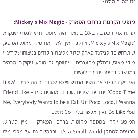
אז מה יהיה לנו?
מופעי הקרנות ברחבי הפארק - Mickey's Mix Magic:
יפתח את המסיבה ב-18 בינואר יהיה מופע חדש לגמרי שנקרא
'Mickey's Mix Magic', ויחגוג – איך לא – את מיקי מאוס. המופע,
שיתרחש בדיסנילנד פארק יכלול מסיבת ריקודים בניצוחו של דיג'יי
מיקי מאוס, ובחלק מהערבים – יתווסף גם מופע זיקוקים מרהיב
כמו שרק בדיסני יודעים לעשות.
המוזיקה תכלול את השיר החדש שיצא לכבוד יום ההולדת – 'It's a
Good Time', יחד עם שירים מוכרים ואהובים כמו – Friend Like
Me, Everybody Wants to be a Cat, Un Poco Loco, I Wanna
Be Like You, ואיך אפשר בלי – Let it Go.
המופע יוקרן במספר מקומות ברחבי הפארק – מיין סטריט,
הכניסה למתקן It's a Small World, ובהמשך גם על מסכי מים