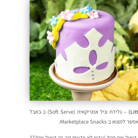
– גלידת וניל אמריקאית (Soft Serve) ב-באבל
Marketplace Snac.
דואול וויפ פטל (עדיין לא יודעים מה זה דואול וויפ???