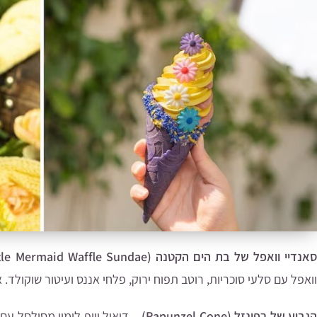
סאנדיי וואפל של בת הים הקטנה (Little Mermaid Waffle Sundae)
וואפל עם סלעי סוכריות, רוטב תפוח ירוק, פלחי אננס ועיטור שוקולד. אפשר למצוא ב-ks
הגביע של רפונזל (Rapunzel Cone)
– דואול וויפ לימון מסולסל עם 