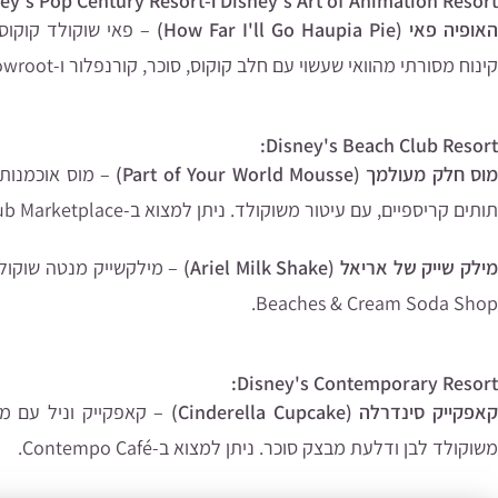
Disney's Art of Animation Resort ו-Disney's Pop Century Resort:
האופיה פאי (How Far I'll Go Haupia Pie)
– פאי שוקולד קוקוס 
קינוח מסורתי מהוואי שעשוי עם חלב קוקוס, סוכר, קורנפלור ו-Arrowroot),עליו קרם מתוק ואגוזי מקדמיה.
Disney's Beach Club Resort:
וס חלק מעולמך (Part of Your World Mousse)
– מוס אוכמנות ע
תותים קריספיים, עם עיטור משוקולד. ניתן למצוא ב-Beach Club Marketplace.
ילק שייק של אריאל (Ariel Milk Shake)
– מילקשייק מנטה שוקולד-
Beaches & Cream Soda Shop.
Disney's Contemporary Resort:
קאפקייק סינדרלה (Cinderella Cupcake)
– קאפקייק וניל עם מיל
משוקולד לבן ודלעת מבצק סוכר. ניתן למצוא ב-Contempo Café.