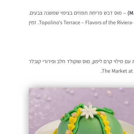
– מוס דבש פריחת תפוזים בציפוי שמשנה צבעים
.
טעמי פירות הדר בליווי קרם תותים וקראמבל שקדים. אפשר למצוא ב-Topolino's Terrace – Flavors of the Riviera. זמין
עם מילוי קרם לימון, מוס שוקולד חלב ופירורי קובלר